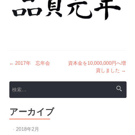
投
←
2017年 忘年会
資本金を10,000,000円へ増
資しました
→
稿
ナ
検
索:
ビ
ゲ
アーカイブ
ー
シ
2018年2月